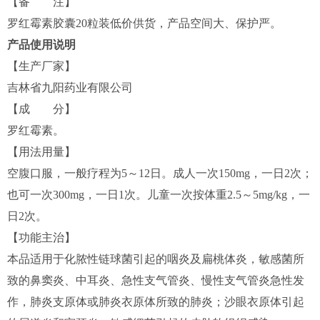
【备 注】
罗红霉素胶囊20粒装低价供货，产品空间大、保护严。
产品使用说明
【生产厂家】
吉林省九阳药业有限公司
【成 分】
罗红霉素。
【用法用量】
空腹口服，一般疗程为5～12日。成人一次150mg，一日2次；
也可一次300mg，一日1次。儿童一次按体重2.5～5mg/kg，一
日2次。
【功能主治】
本品适用于化脓性链球菌引起的咽炎及扁桃体炎，敏感菌所
致的鼻窦炎、中耳炎、急性支气管炎、慢性支气管炎急性发
作，肺炎支原体或肺炎衣原体所致的肺炎；沙眼衣原体引起