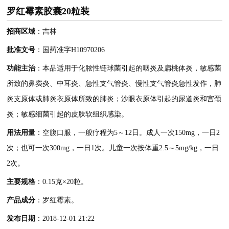
罗红霉素胶囊20粒装
招商区域
：吉林
批准文号
：国药准字H10970206
功能主治
：本品适用于化脓性链球菌引起的咽炎及扁桃体炎，敏感菌
所致的鼻窦炎、中耳炎、急性支气管炎、慢性支气管炎急性发作，肺
炎支原体或肺炎衣原体所致的肺炎；沙眼衣原体引起的尿道炎和宫颈
炎；敏感细菌引起的皮肤软组织感染。
用法用量
：空腹口服，一般疗程为5～12日。成人一次150mg，一日2
次；也可一次300mg，一日1次。儿童一次按体重2.5～5mg/kg，一日
2次。
主要规格
：0.15克×20粒。
产品成分
：罗红霉素。
发布日期
：2018-12-01 21:22