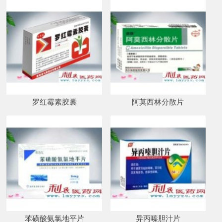
罗红霉素胶囊
阿莫西林分散片
苯磺酸氨氯地平片
异丙嗪胆汁片