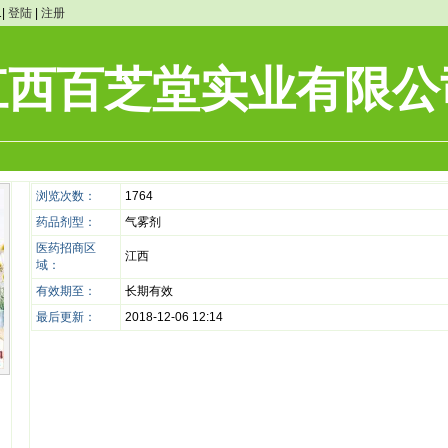
1|
登陆
|
注册
江西百芝堂实业有限公
浏览次数：
1764
药品剂型：
气雾剂
医药招商区
江西
域：
有效期至：
长期有效
最后更新：
2018-12-06 12:14