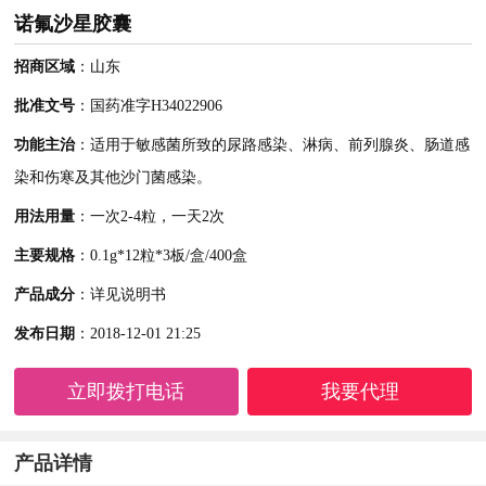
诺氟沙星胶囊
招商区域
：山东
批准文号
：国药准字H34022906
功能主治
：适用于敏感菌所致的尿路感染、淋病、前列腺炎、肠道感
染和伤寒及其他沙门菌感染。
用法用量
：一次2-4粒，一天2次
主要规格
：0.1g*12粒*3板/盒/400盒
产品成分
：详见说明书
发布日期
：2018-12-01 21:25
立即拨打电话
我要代理
产品详情