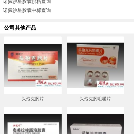
诺氟沙星胶囊价格查询
诺氟沙星胶囊中标查询
公司其他产品
头孢克肟片
头孢克肟咀嚼片