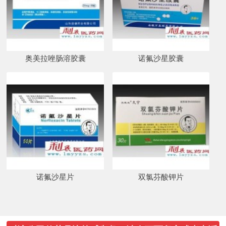
奥美拉唑肠溶胶囊
诺氟沙星胶囊
诺氟沙星片
双氯芬酸钾片