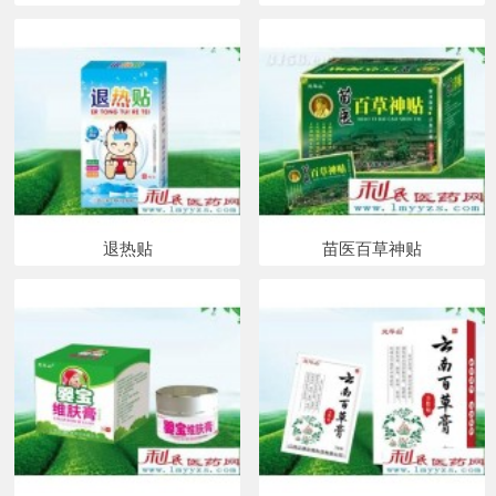
退热贴
苗医百草神贴