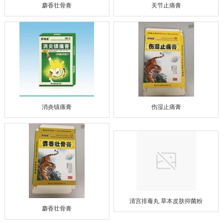
麝香壮骨膏
关节止痛膏
消炎镇痛膏
伤湿止痛膏
清宫排毒丸 草本皮肤抑菌粉
麝香壮骨膏