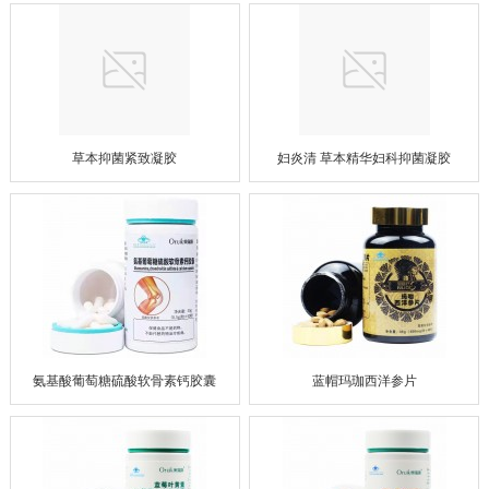
草本抑菌紧致凝胶
妇炎清 草本精华妇科抑菌凝胶
氨基酸葡萄糖硫酸软骨素钙胶囊
蓝帽玛珈西洋参片