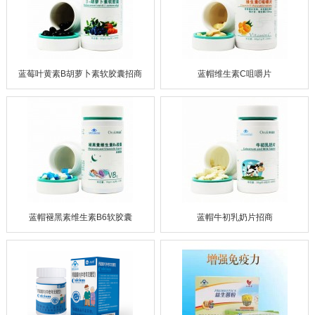
蓝莓叶黄素B胡萝卜素软胶囊招商
蓝帽维生素C咀嚼片
蓝帽褪黑素维生素B6软胶囊
蓝帽牛初乳奶片招商