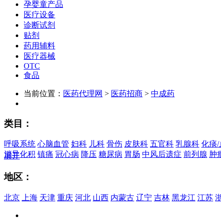
孕婴童产品
医疗设备
诊断试剂
贴剂
药用辅料
医疗器械
OTC
食品
当前位置：
医药代理网
>
医药招商
>
中成药
类目：
呼吸系统
心脑血管
妇科
儿科
骨伤
皮肤科
五官科
乳腺科
化痰/
消导化积
镇痛
冠心病
降压
糖尿病
胃肠
中风后遗症
前列腺
肿
展开
地区：
北京
上海
天津
重庆
河北
山西
内蒙古
辽宁
吉林
黑龙江
江苏