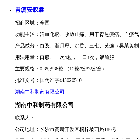
胃疡安胶囊
招商区域：全国
功能主治：活血化瘀、收敛止痛、用于胃热痰痞、血瘀气
产品成分：白及、浙贝母、沉香、三七、黄连（吴茱萸制
用法用量：口服、一次4粒，一日3次，饭前服
主要规格：0.35g*36粒 （12粒/板*3板/盒）
批准文号：国药准字z43020510
湖南中和制药有限公司
湖南中和制药有限公司
联系人：
公司地址：
长沙市高新开发区桐梓坡西路186号