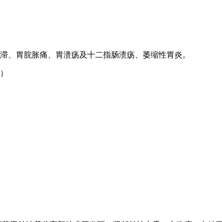
滞、胃脘胀痛、胃溃疡及十二指肠溃疡、萎缩性胃炎。
）