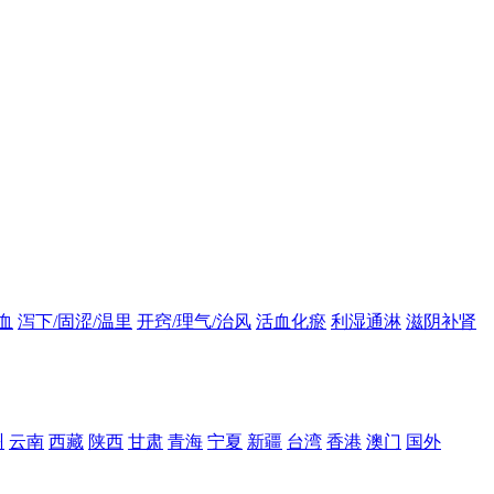
血
泻下/固涩/温里
开窍/理气/治风
活血化瘀
利湿通淋
滋阴补肾
州
云南
西藏
陕西
甘肃
青海
宁夏
新疆
台湾
香港
澳门
国外