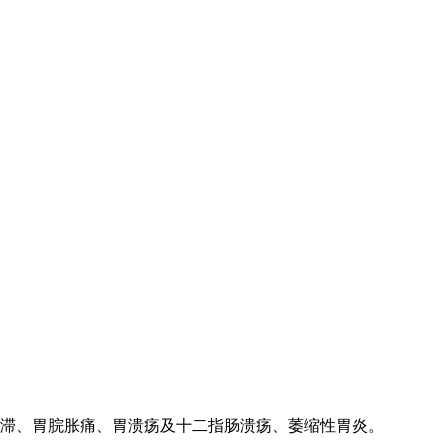
滞、胃脘胀痛、胃溃疡及十二指肠溃疡、萎缩性胃炎。