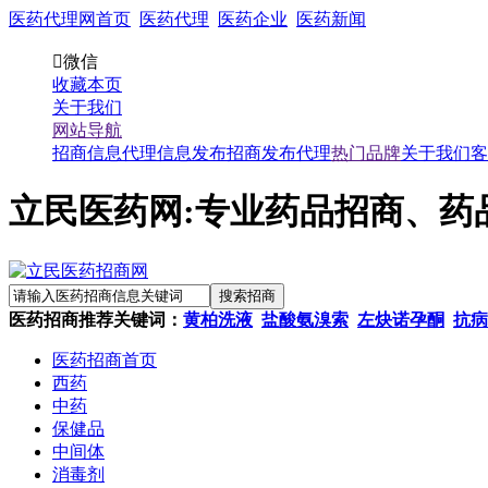
医药代理网首页
医药代理
医药企业
医药新闻

微信
收藏本页
关于我们
网站导航
招商信息
代理信息
发布招商
发布代理
热门品牌
关于我们
客
立民医药网:专业药品招商、药
医药招商推荐关键词：
黄柏洗液
盐酸氨溴索
左炔诺孕酮
抗病
医药招商首页
西药
中药
保健品
中间体
消毒剂