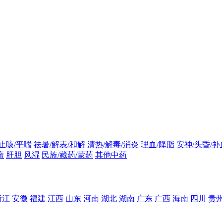
止咳/平喘
祛暑/解表/和解
清热/解毒/消炎
理血/降脂
安神/头昏/补
瘤
肝胆
风湿
民族/藏药/蒙药
其他中药
浙江
安徽
福建
江西
山东
河南
湖北
湖南
广东
广西
海南
四川
贵