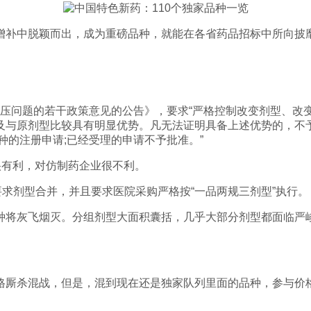
增补中脱颖而出，成为重磅品种，就能在各省药品招标中所向披
请积压问题的若干政策意见的公告》，要求“严格控制改变剂型、
及与原剂型比较具有明显优势。凡无法证明具备上述优势的，不予
种的注册申请;已经受理的申请不予批准。”
很有利，对仿制药企业很不利。
要求剂型合并，并且要求医院采购严格按“一品两规三剂型”执行。
种将灰飞烟灭。分组剂型大面积囊括，几乎大部分剂型都面临严
。
格厮杀混战，但是，混到现在还是独家队列里面的品种，参与价