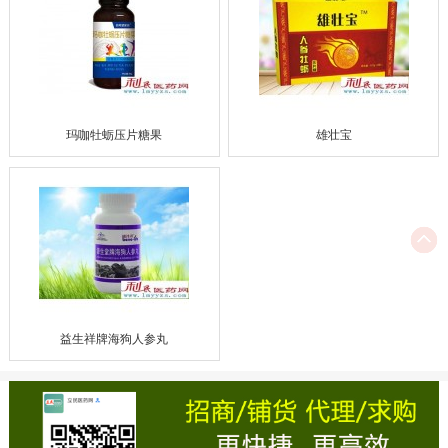
玛咖牡蛎压片糖果
雄壮宝
益生祥牌海狗人参丸