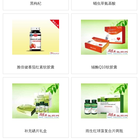
黑枸杞
蛹虫草氨基酸
雅倍健番茄红素软胶囊
辅酶Q10软胶囊
补充硒片礼盒
雨生红球藻复合片两瓶