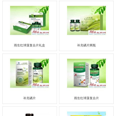
雨生红球藻复合片礼盒
补充硒片两瓶
补充硒片
雨生红球藻复合片