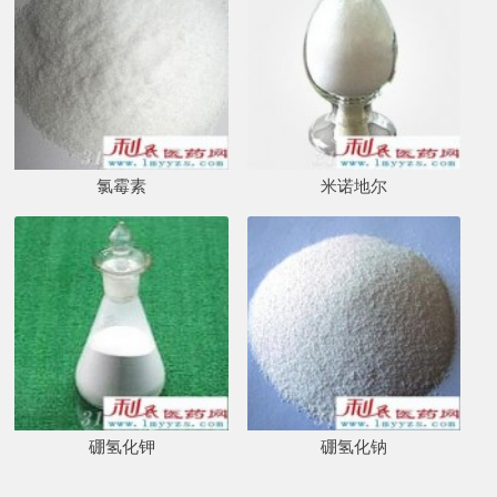
氯霉素
米诺地尔
硼氢化钾
硼氢化钠