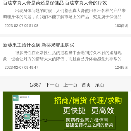
百臻堂真大膏是药还是保健品 百臻堂真大膏的疗效
出现身体问题的时候，人们都会真大膏使用各种各样的产品来
调理身体的问题，而我们不能了解市场上的产品，究竟属于保健品或
者是药品。而盲目使用产品，对身体
2023-02-07 09:51:08
183阅读
新葵果主治什么病 新葵果哪里购买
很多男性在正常性生活的过程当中会遇到持久不射的尴尬现
象，也会让对方的情绪大大的降低，而且自己身体会感觉到非常的困
顿、疲惫，同时性欲望也会慢慢的降低
2023-02-07 09:49:47
124阅读
1
/887
下一页
上一页
首页
尾页