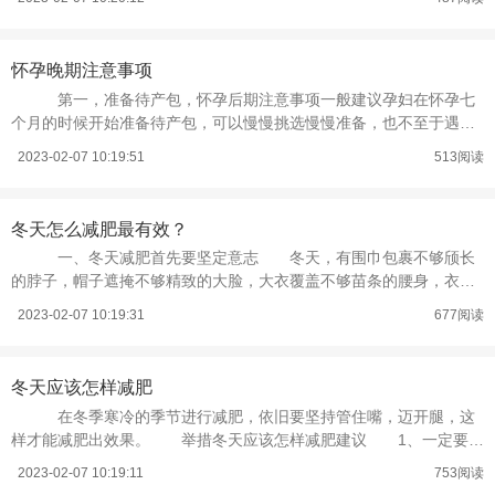
怀孕晚期注意事项
第一，准备待产包，怀孕后期注意事项一般建议孕妇在怀孕七
个月的时候开始准备待产包，可以慢慢挑选慢慢准备，也不至于遇到
突发状况手忙脚乱。 第二，孕晚
2023-02-07 10:19:51
513阅读
冬天怎么减肥最有效？
一、冬天减肥首先要坚定意志 冬天，有围巾包裹不够颀长
的脖子，帽子遮掩不够精致的大脸，大衣覆盖不够苗条的腰身，衣服
穿得厚，曲线对于她们的威胁减弱了
2023-02-07 10:19:31
677阅读
冬天应该怎样减肥
在冬季寒冷的季节进行减肥，依旧要坚持管住嘴，迈开腿，这
样才能减肥出效果。 举措冬天应该怎样减肥建议 1、一定要坚
持运动。只有运动才能真正的帮你
2023-02-07 10:19:11
753阅读