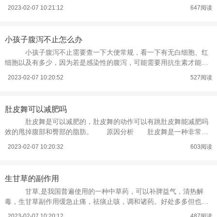
体重增长 孕期体重增长不超过
2023-02-07 10:21:12
647阅读
小孩子腹泻不止怎么办
小孩子腹泻不止需要查一下大便常规，看一下有无白细胞、红
细胞以及有多少，因为若是感染性的腹泻，可能需要用抗生素才能治
好。 若是因为乳糖不耐受，母乳
2023-02-07 10:20:52
527阅读
肚皮舞可以减肥吗
肚皮舞是可以减肥的，肚皮舞的动作可以有跳肚皮舞能减肥吗
效的甩掉腹部和臀部的脂肪。 原因分析 肚皮舞是一种非常流
行的舞蹈，肚皮舞的动作主要在于腹
2023-02-07 10:20:32
603阅读
生甘草的副作用
甘草,是我国普遍使用的一种中草药，可以补脾益气，清热解
毒，生甘草副作用缓急止痛，祛痰止咳，调和诸药。好处多多但也具
有一定副作用： 1.如果长期大量
2023-02-07 10:20:12
487阅读